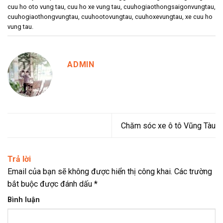
cuu ho oto vung tau
,
cuu ho xe vung tau
,
cuuhogiaothongsaigonvungtau
,
cuuhogiaothongvungtau
,
cuuhootovungtau
,
cuuhoxevungtau
,
xe cuu ho
vung tau
.
ADMIN
Chăm sóc xe ô tô Vũng Tàu
Trả lời
Email của bạn sẽ không được hiển thị công khai.
Các trường
bắt buộc được đánh dấu
*
Bình luận