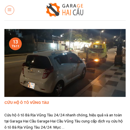
Skip
to
content
13
Th11
CỨU HỘ Ô TÔ VŨNG TÀU
Cứu hộ ô tô Bà Rịa Vũng Tàu 24/24 nhanh chóng, hiệu quả và an toàn
tại Garaga Hai Cầu Garage Hai Cầu Vũng Tàu cung cấp dịch vụ cứu hộ
ô tô Bà Rịa Vũng Tàu 24/24. Mục ...