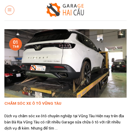
Skip
to
content
01
Th8
CHĂM SÓC XE Ô TÔ VŨNG TÀU
Dịch vụ chăm sóc xe ôtô chuyên nghiệp tại Vũng Tàu Hiện nay trên địa
bàn Bà Rịa Vũng Tàu có rất nhiều Garage sửa chữa ô tô với rất nhiều
dịch vụ đi kèm. Nhưng để tìm ...